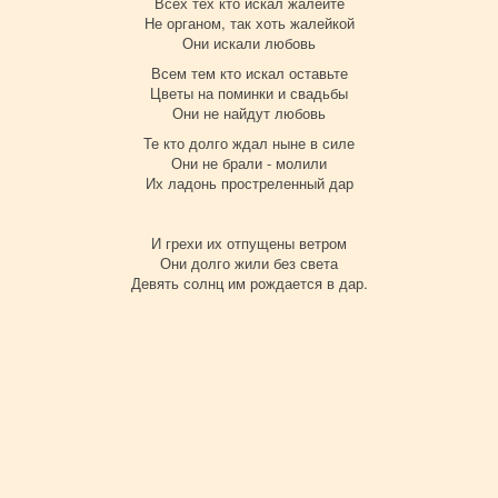
Всех тех кто искал жалейте
Не органом, так хоть жалейкой
Они искали любовь
Всем тем кто искал оставьте
Цветы на поминки и свадьбы
Они не найдут любовь
Те кто долго ждал ныне в силе
Они не брали - молили
Их ладонь простреленный дар
И грехи их отпущены ветром
Они долго жили без света
Девять солнц им рождается в дар.