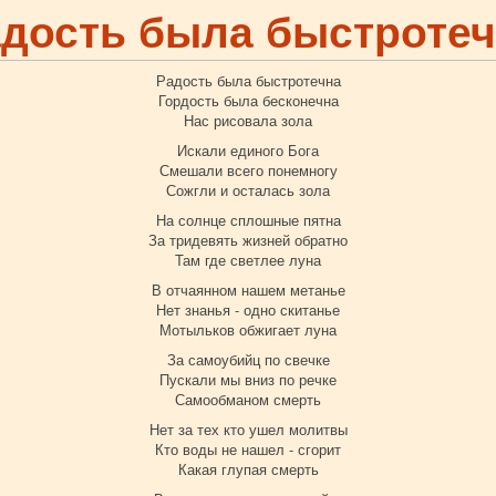
дость была быстроте
Радость была быстротечна
Гордость была бесконечна
Нас рисовала зола
Искали единого Бога
Смешали всего понемногу
Сожгли и осталась зола
На солнце сплошные пятна
За тридевять жизней обратно
Там где светлее луна
В отчаянном нашем метанье
Нет знанья - одно скитанье
Мотыльков обжигает луна
За самоубийц по свечке
Пускали мы вниз по речке
Самообманом смерть
Нет за тех кто ушел молитвы
Кто воды не нашел - сгорит
Какая глупая смерть