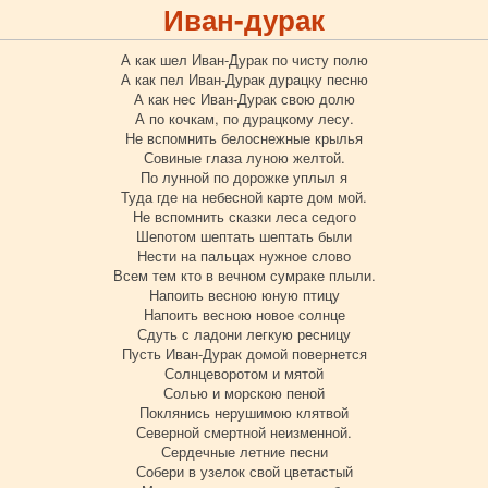
Иван-дурак
А как шел Иван-Дурак по чисту полю
А как пел Иван-Дурак дурацку песню
А как нес Иван-Дурак свою долю
А по кочкам, по дурацкому лесу.
Не вспомнить белоснежные крылья
Совиные глаза луною желтой.
По лунной по дорожке уплыл я
Туда где на небесной карте дом мой.
Не вспомнить сказки леса седого
Шепотом шептать шептать были
Нести на пальцах нужное слово
Всем тем кто в вечном сумраке плыли.
Напоить весною юную птицу
Напоить весною новое солнце
Сдуть с ладони легкую ресницу
Пусть Иван-Дурак домой повернется
Солнцеворотом и мятой
Солью и морскою пеной
Поклянись нерушимою клятвой
Северной смертной неизменной.
Сердечные летние песни
Собери в узелок свой цветастый