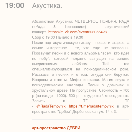
19:00
Акустика.
Абсолютная Акустика: ЧЕТВЕРТОЕ НОЯБРЯ. РАДА
(«Рада & Терновник») – акустический
концерт.
https://m.vk.com/event223055428
Сбор с 19.00 Начало в 19.30
Песни под акустическую гитару - новые и старые, а
самое интересное - те, что еще не записаны.
Прозвучат песни и с нового альбома "всем, кто идет
по небу", который недавно выпущен на виниле
американским лейблом Trail rec
специализирующимся на психоделическом роке.
Рассказы о песнях и о том, откуда они берутся.
Вопросы и ответы. Мифы и сказки. Магия звука и
психоделические баллады. Песни о драконах и
хрустальном древе. Не пропустите! Стоимость – 700
р (на входе - 1000). 500 р. – студенты \ многодетные.
Запись в ТГ - ТГ
-
@RadaTernovnik
https://t.me/radaiternovnik
в арт-
пространстве "Дебри" Дербеневская ул. 14 к 3.
арт-пространство ДЕБРИ