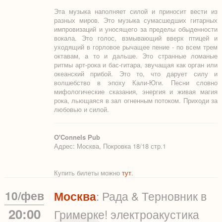
Эта музыка наполняет силой и приносит вести из
разных миров. Это музыка сумасшедших гитарных
импровизаций и уносящего за пределы обыденности
вокала. Это голос, взмывающий вверх птицей и
уходящий в горловое рычащее пение - по всем трем
октавам, а то и дальше. Это странные ломаные
ритмы арт-рока и бас-гитара, звучащая как орган или
океанский прибой. Это то, что дарует силу и
волшебство в эпоху Кали-Юги. Песни словно
мифологические сказания, энергия и живая магия
рока, льющаяся в зал огненным потоком. Приходи за
любовью и силой.
O'Connels Pub
Адрес: Москва, Покровка 18/18 стр.1
Купить билеты можно
тут
.
10
/
фев
Москва
: Рада & Терновник в
20:00
Гримерке! электроакустика