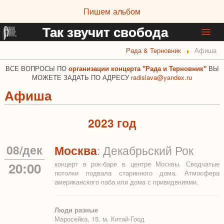
Пишем альбом
Так звучит свобода
Рада & Терновник
Афиша
Новости группы
Афиша
ВСЕ ВОПРОСЫ ПО
организации концерта "Рада и Терновник"
ВЫ
МОЖЕТЕ ЗАДАТЬ ПО АДРЕСУ
radislava@yandex.ru
Информация о группе
Афиша
Дискография
Фотоальбом
2023 год
Музыка и видео
Тексты и стихи
08
/
дек
Москва
: Декабрьский Рок
Интервью и статьи
20:00
концерт в рок-баре в центре Москвы. Сводчатые
потолки подвала старинного дома. Атмосфера
Ссылки
американского паба или дома с привидениями.
Люди разные
Маросейка, 15. м. Китай-Гоод