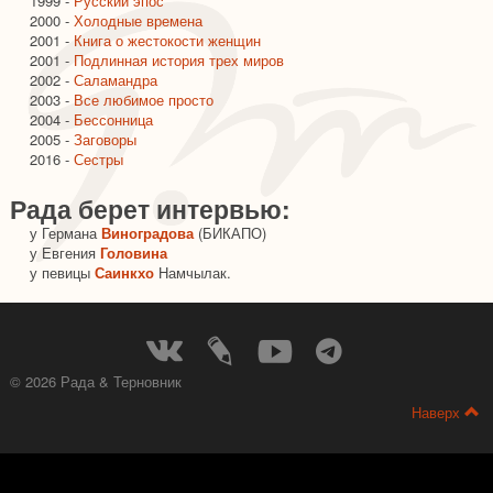
1999 -
Русский эпос
2000 -
Холодные времена
2001 -
Книга о жестокости женщин
2001 -
Подлинная история трех миров
2002 -
Саламандра
2003 -
Все любимое просто
2004 -
Бессонница
2005 -
Заговоры
2016 -
Сестры
Рада берет интервью:
у Германа
Виноградова
(БИКАПО)
у Евгения
Головина
у певицы
Саинкхо
Намчылак.
© 2026 Рада & Терновник
Наверх