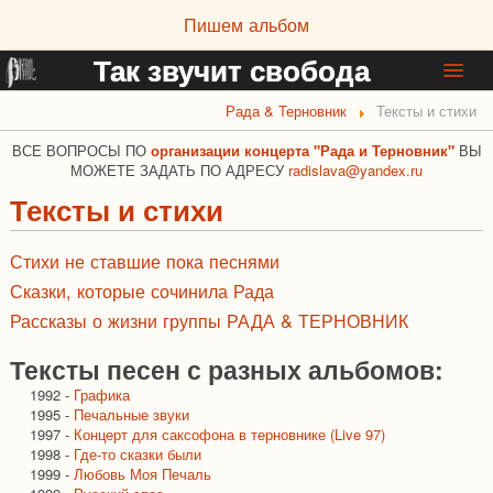
Пишем альбом
Так звучит свобода
Рада & Терновник
Тексты и стихи
Новости группы
Афиша
ВСЕ ВОПРОСЫ ПО
организации концерта "Рада и Терновник"
ВЫ
МОЖЕТЕ ЗАДАТЬ ПО АДРЕСУ
radislava@yandex.ru
Информация о группе
Тексты и стихи
Дискография
Фотоальбом
Стихи не ставшие пока песнями
Музыка и видео
Сказки, которые сочинила Рада
Рассказы о жизни группы РАДА & ТЕРНОВНИК
Тексты и стихи
Интервью и статьи
Тексты песен с разных альбомов:
Ссылки
1992 -
Графика
1995 -
Печальные звуки
1997 -
Концерт для саксофона в терновнике (Live 97)
1998 -
Где-то сказки были
1999 -
Любовь Моя Печаль