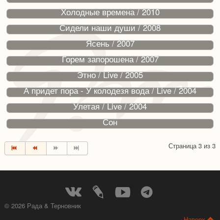
Холодные времена / 2010
Сидели наши души / 2008
Ясень / 2007
Горем запорошена / 2007
Этно / Live / 2005
А придет пора - У колодезя вода / Live / 2004
Улетая / Live / 2004
Сон
Страница 3 из 3
© 2026 Рада & Терновник
Наверх