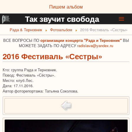
Пишем альбом
Так звучит свобода
Рада & Терновник
Фотоальбом
2016 Фестиваль «Сестры»
Новости группы
Афиша
ВСЕ ВОПРОСЫ ПО
организации концерта "Рада и Терновник"
ВЫ
МОЖЕТЕ ЗАДАТЬ ПО АДРЕСУ
radislava@yandex.ru
Информация о группе
2016 Фестиваль «Сестры»
Дискография
Фотоальбом
Кто: группа Рада и Терновник.
Повод: Фестиваль «Сёстры».
Музыка и видео
Место: клуб Лес.
Тексты и стихи
Дата: 17.11.2016.
Автор фоторепортажа: Татьяна Соколова.
Интервью и статьи
Ссылки