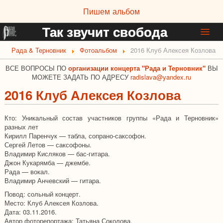
Пишем альбом
Так звучит свобода
Рада & Терновник
Фотоальбом
2016 Клуб Алексея Козлова
Новости группы
Афиша
ВСЕ ВОПРОСЫ ПО
организации концерта "Рада и Терновник"
ВЫ
МОЖЕТЕ ЗАДАТЬ ПО АДРЕСУ
radislava@yandex.ru
Информация о группе
2016 Клуб Алексея Козлова
Дискография
Фотоальбом
Кто: Уникальный состав участников группы «Рада и Терновник»
разных лет
Музыка и видео
Кирилл Паренчук — табла, сопрано-саксофон.
Тексты и стихи
Сергей Летов — саксофоны.
Владимир Кисляков — бас-гитара.
Интервью и статьи
Джон Кукарямба — джембе.
Рада — вокал.
Ссылки
Владимир Анчевский — гитара.
Повод: сольный концерт.
Место: Клуб Алексея Козлова.
Дата: 03.11.2016.
Автор фоторепортажа: Татьяна Соколова.