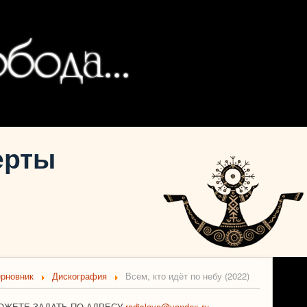
ерты
ерновник
Дискография
Всем, кто идёт по небу (2022)
ОЖЕТЕ ЗАДАТЬ ПО АДРЕСУ
radislava@yandex.ru