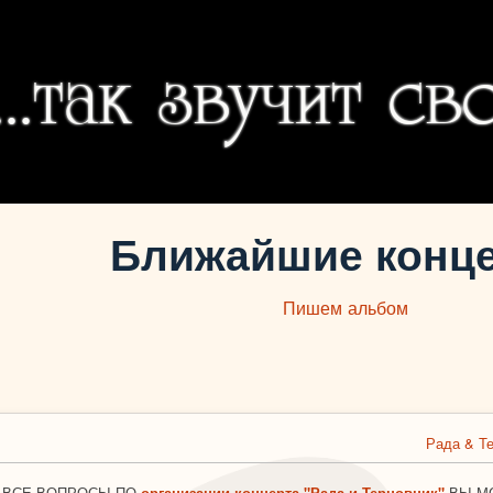
Ближайшие конц
Пишем альбом
Рада & Т
ВСЕ ВОПРОСЫ ПО
организации концерта "Рада и Терновник"
ВЫ М